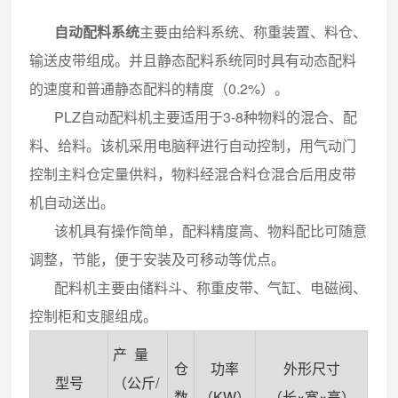
自动配料系统
主要由给料系统、称重装置、料仓、
输送皮带组成。并且静态配料系统同时具有动态配料
的速度和普通静态配料的精度（0.2%）。
PLZ自动配料机主要适用于3-8种物料的混合、配
料、给料。该机采用电脑秤进行自动控制，用气动门
控制主料仓定量供料，物料经混合料仓混合后用皮带
机自动送出。
该机具有操作简单，配料精度高、物料配比可随意
调整，节能，便于安装及可移动等优点。
配料机主要由储料斗、称重皮带、气缸、电磁阀、
控制柜和支腿组成。
产 量
仓
功率
外形尺寸
型号
（公斤/
数
（KW）
（长×宽×高）