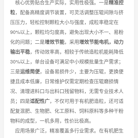
核心优势贴合生产实际，实用性极强。一是
精准控
粒
，配备高精度调节装置，可灵活调整压辊间隙与挤
压压力，轻松控制颗粒大小与强度，成粒率稳定在
90%以上，颗粒均匀度高，避免出现大小不一、易粉
化的问题；二是
增效节能
，采用
增效节能电机，动力
输出平稳
，传动效率高，相较于传统造粒机能耗降低
30%以上，单台设备可满足中小规模批量生产需求；
三是
运维简便
，设备易损件少，主要为压辊，更换便
捷且成本低廉，日常维护仅需定期检查压辊磨损情
况、清理进料口与出料口残留物料，无需专业技术人
员；四是
适配性广
，不仅可用于有机肥造粒，还可适
配复混肥、生物肥、化工原料、饲料原料等多种干粉
物料的成型，一机多用，性价比极高。
应用场景广泛，精准覆盖多行业需求。在有机肥生