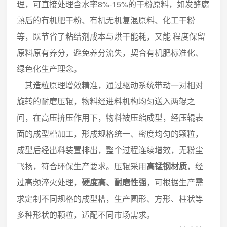
理，可直接处理含水率8%-15%的干粉原料，如发酵腐
熟后的有机肥干粉、有机无机复混原料、化工干粉
等，既节省了粘结剂成本与烘干能耗，又能 程度保留
原料原有养分，避免养分流失，契合有机肥标准化、
绿色化生产理念。
其造粒原理增效精准，通过驱动系统带动一对相对
旋转的耐磨压辊，物料经进料机构均匀送入两辊之
间，在高压挤压作用下，物料被压缩成型，经压辊表
面的成型槽加工，形成规格统一、密度均匀的颗粒，
成型后经出料装置排出，整个过程连续增效，无粉尘
飞扬，符合环保生产要求。压辊采用
高锰钢材质
，经
过高频淬火处理，
硬度高、耐磨性强
，可根据生产需
求定制不同规格的成型槽，生产圆形、方形、柱状等
多种形状的颗粒，适配不同市场需求。