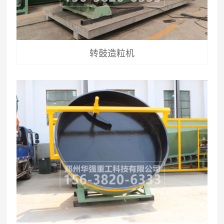
转鼓造粒机